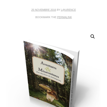
25 NOVEMBRE 2016
BY
L@URENCE
BOOKMARK THE
PERMALINK