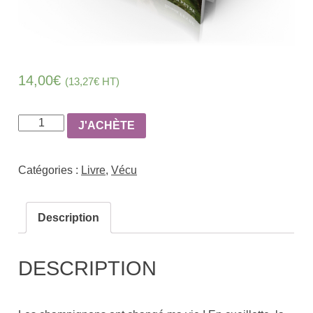
14,00
€
(
13,27
€
HT)
quantité
J'ACHÈTE
de
Aventures
Catégories :
Livre
,
Vécu
et
mésaventures
d'un
Description
chercheur
de
DESCRIPTION
champignons