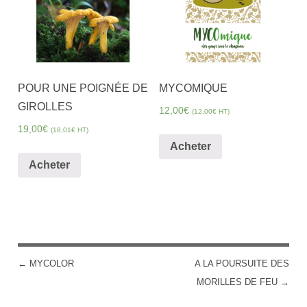
POUR UNE POIGNÉE DE
MYCOMIQUE
GIROLLES
12,00
€
(
12,00
€
HT)
19,00
€
(
18,01
€
HT)
Acheter
Acheter
←
MYCOLOR
A LA POURSUITE DES
POST NAVIGATION
MORILLES DE FEU
→