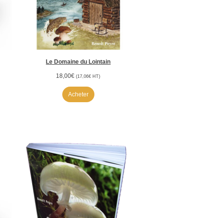
Le Domaine du Lointain
18,00
€
(
17,06
€
HT)
Acheter