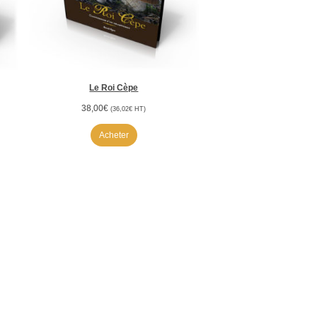
Le Roi Cèpe
38,00
€
(
36,02
€
HT)
Acheter