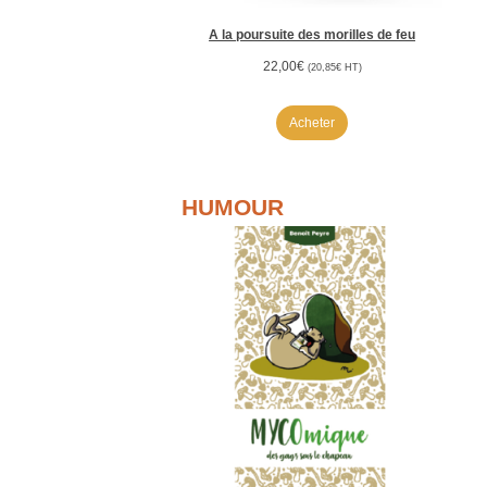
A la poursuite des morilles de feu
22,00
€
(
20,85
€
HT)
Acheter
HUMOUR