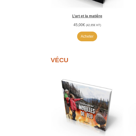
L’art et la matière
45,00
€
(
42,65
€
HT)
Acheter
VÉCU