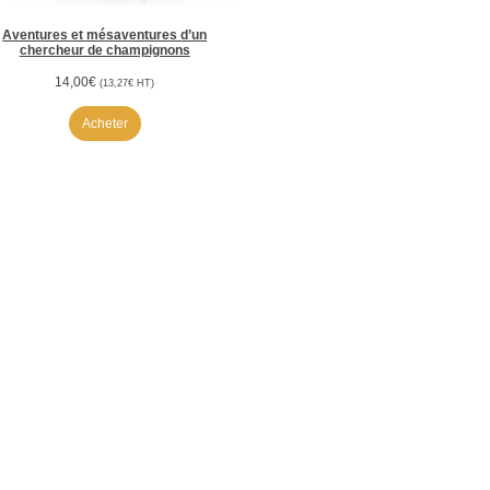
Aventures et mésaventures d’un
chercheur de champignons
14,00
€
(
13,27
€
HT)
Acheter