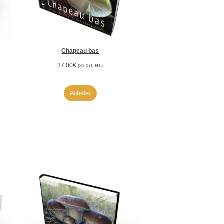
Chapeau bas
37,00
€
(
35,07
€
HT)
Acheter