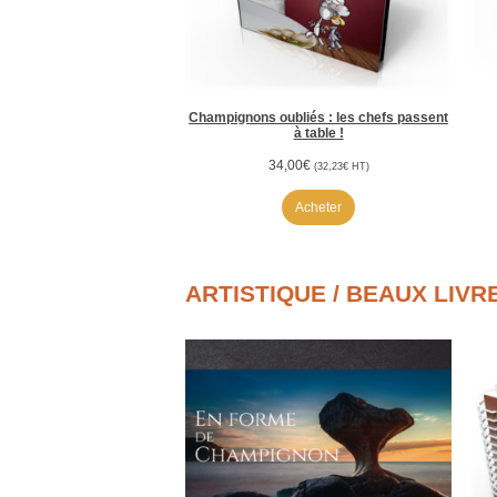
Champignons oubliés : les chefs passent
à table !
34,00
€
(
32,23
€
HT)
Acheter
ARTISTIQUE / BEAUX LIVR