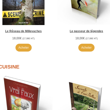
Le Réseau de Millevaches
Le passeur de légendes
18,00
€
18,00
€
(
17,06
€
HT)
(
17,06
€
HT)
Acheter
Acheter
CUISINE