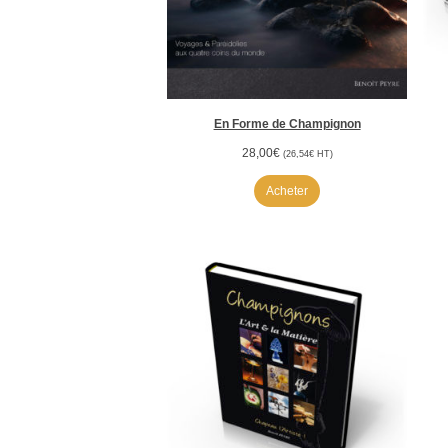
En Forme de Champignon
28,00
€
(
26,54
€
HT)
Acheter