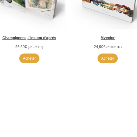
Champignons, l’instant d’après
Mycolor
23,50
€
24,90
€
(
22,27
€
HT)
(
23,60
€
HT)
Acheter
Acheter