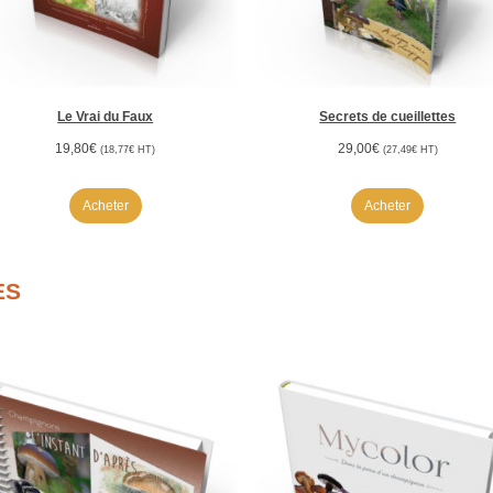
Le Vrai du Faux
Secrets de cueillettes
19,80
€
29,00
€
(
18,77
€
HT)
(
27,49
€
HT)
Acheter
Acheter
ES