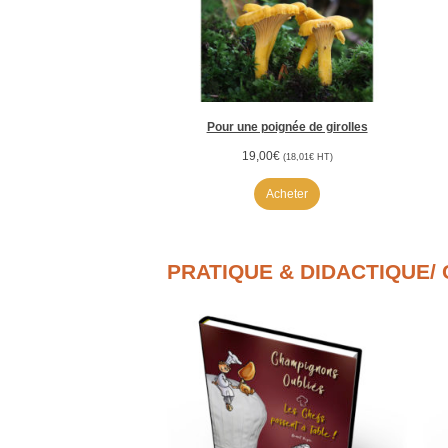
Pour une poignée de girolles
19,00
€
(
18,01
€
HT)
Acheter
PRATIQUE & DIDACTIQUE/ 