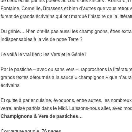
de ceux écrits par les poètes au cours des siècles : Ronsard,
Fontaine, Corneille, Brassens et bien d’autres que vous retrou
furent de grands écrivains qui ont marqué l’histoire de la littérat
Du génie… N’en ont-ils pas aussi les champignons, êtres extrao
indispensables à la vie de notre Terre ?
Le voilà le vrai lien : les Vers et le Génie !
Par le pastiche – avec ou sans vers –, rapprochons la littérature
grands textes détournés à la sauce « champignon » que n’aura
écrivains.
Et quitte à parler cuisine, évoquons, entre autres, les nombreu
verre, anisé parfois dans le Midi. Laissons-nous aller, avec mo
Champignons & Vers de pastiches…
Couverture souple, 76 pages