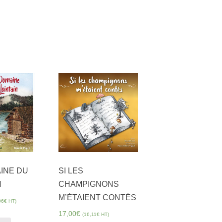
INE DU
SI LES
N
CHAMPIGNONS
M’ÉTAIENT CONTÉS
06
€
HT)
17,00
€
(
16,11
€
HT)