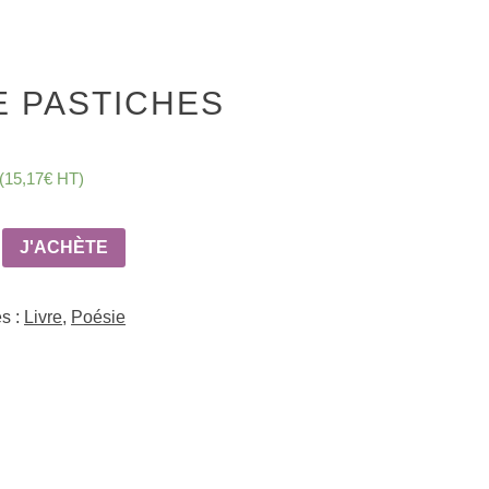
E PASTICHES
(
15,17
€
HT)
J'ACHÈTE
nons
s :
Livre
,
Poésie