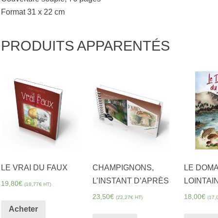
Format 31 x 22 cm
PRODUITS APPARENTÉS
LE VRAI DU FAUX
CHAMPIGNONS,
LE DOMA
L’INSTANT D’APRÈS
LOINTAI
19,80
€
(
18,77
€
HT)
23,50
€
18,00
€
(
22,27
€
HT)
(
17,
Acheter