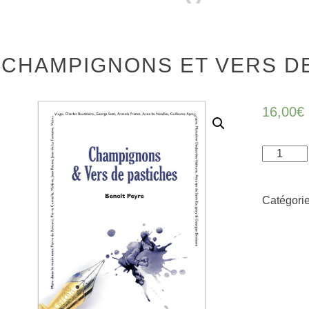
CHAMPIGNONS ET VERS D
16,00
€
quantité
de
Champig
Catégorie
et
vers
de
pastiches