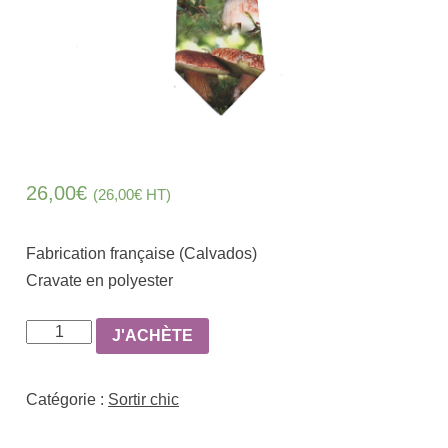
26,00
€
(
26,00
€
HT)
Fabrication française (Calvados)
Cravate en polyester
quantité
J'ACHÈTE
de
Cravate
Catégorie :
Sortir chic
4
Cèpes