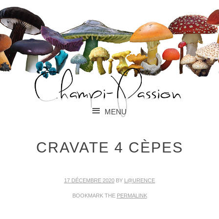
PARLONS CHAMPIGNONS !
CHAMPI-PASSION
MENU
SKIP TO CONTENT
CRAVATE 4 CÈPES
17 DÉCEMBRE 2020
BY
L@URENCE
BOOKMARK THE
PERMALINK