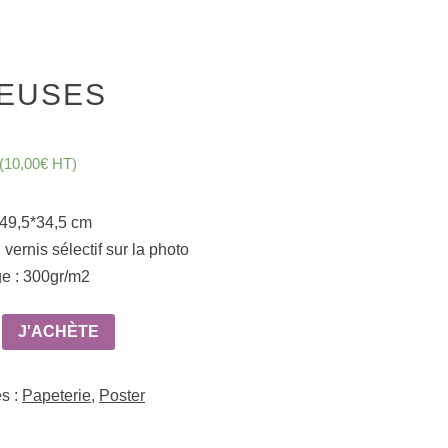
BEUSES
(
10,00
€
HT)
49,5*34,5
cm
:
vernis sélectif sur la photo
e :
300gr/m2
J'ACHÈTE
s :
Papeterie
,
Poster