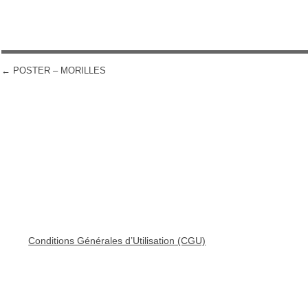
←
POSTER – MORILLES
POST NAVIGATION
Conditions Générales d’Utilisation (CGU)