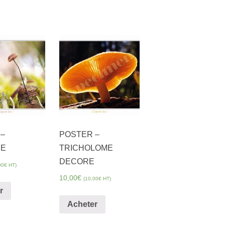
s
–
POSTER –
ME
TRICHOLOME
DECORE
00
€
HT)
10,00
€
(
10,00
€
HT)
r
Acheter