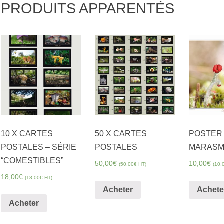
PRODUITS APPARENTÉS
gibbeuse
10 X CARTES
50 X CARTES
POSTER 
POSTALES – SÉRIE
POSTALES
MARAS
“COMESTIBLES”
50,00
€
10,00
€
(
50,00
€
HT)
(
10,
18,00
€
(
18,00
€
HT)
Acheter
Achete
Acheter