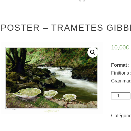
POSTER – TRAMETES GIB
10,00
€
Format :
Finitions 
Grammag
quantité
de
Poster
Catégorie
-
Trametes