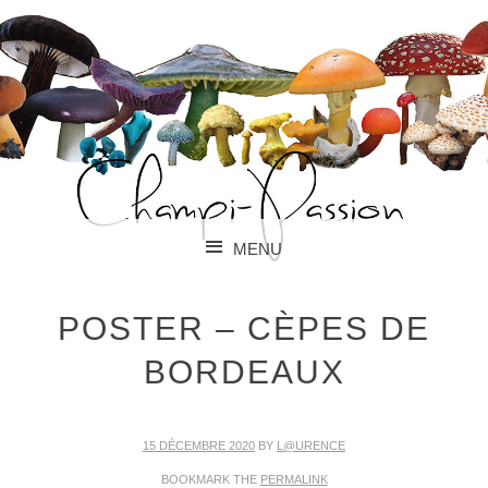
PARLONS CHAMPIGNONS !
CHAMPI-PASSION
MENU
SKIP TO CONTENT
POSTER – CÈPES DE
BORDEAUX
15 DÉCEMBRE 2020
BY
L@URENCE
BOOKMARK THE
PERMALINK