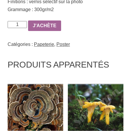
Finitions :
vernis sélectif sur la photo
Grammage :
300gr/m2
quantité
J'ACHÈTE
de
Poster
Catégories :
Papeterie
,
Poster
-
Cèpes
PRODUITS APPARENTÉS
de
Bordeaux