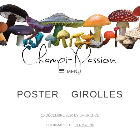
PARLONS CHAMPIGNONS !
CHAMPI-PASSION
MENU
SKIP TO CONTENT
POSTER – GIROLLES
15 DÉCEMBRE 2020
BY
L@URENCE
BOOKMARK THE
PERMALINK