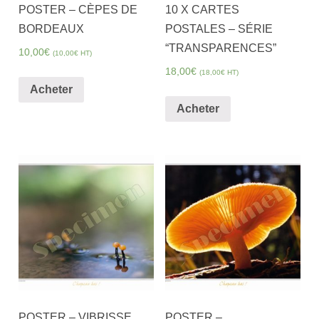
POSTER – CÈPES DE
10 X CARTES
BORDEAUX
POSTALES – SÉRIE
“TRANSPARENCES”
10,00
€
(
10,00
€
HT)
18,00
€
(
18,00
€
HT)
Acheter
Acheter
POSTER – VIBRISSE
POSTER –