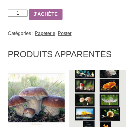
quantité
J'ACHÈTE
de
Poster
Catégories :
Papeterie
,
Poster
-
Girolles
PRODUITS APPARENTÉS