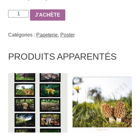
quantité
J'ACHÈTE
de
Poster
Catégories :
Papeterie
,
Poster
-
Marasme
PRODUITS APPARENTÉS