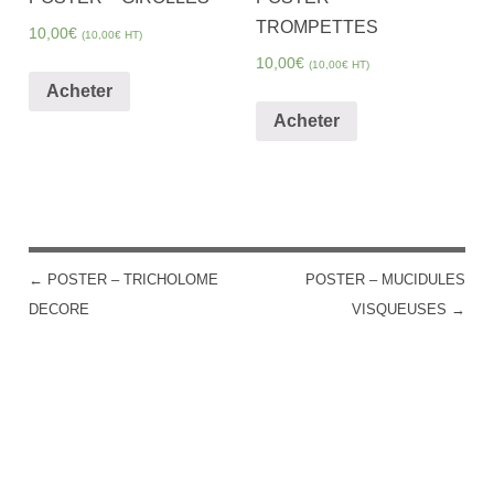
TROMPETTES
10,00
€
(
10,00
€
HT)
10,00
€
(
10,00
€
HT)
Acheter
Acheter
←
POSTER – TRICHOLOME
POSTER – MUCIDULES
POST NAVIGATION
DECORE
VISQUEUSES
→