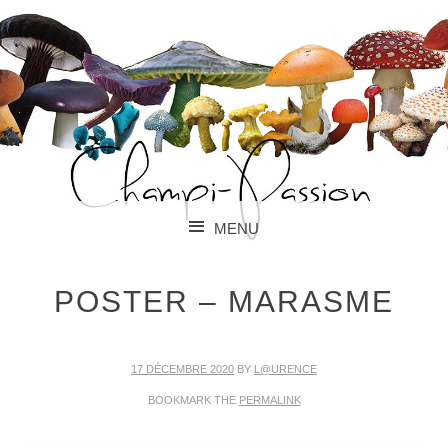
PARLONS CHAMPIGNONS !
CHAMPI-PASSION
MENU
SKIP TO CONTENT
POSTER – MARASME
17 DÉCEMBRE 2020
BY
L@URENCE
BOOKMARK THE
PERMALINK